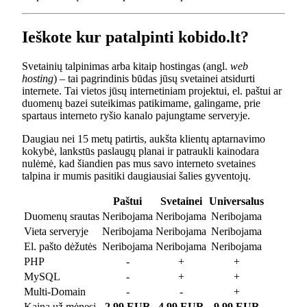
Ieškote kur patalpinti kobido.lt?
Svetainių talpinimas arba kitaip hostingas (angl.
web
hosting
) – tai pagrindinis būdas jūsų svetainei atsidurti
internete. Tai vietos jūsų internetiniam projektui, el. paštui ar
duomenų bazei suteikimas patikimame, galingame, prie
spartaus interneto ryšio kanalo pajungtame serveryje.
Daugiau nei 15 metų patirtis, aukšta klientų aptarnavimo
kokybė, lankstūs paslaugų planai ir patraukli kainodara
nulėmė, kad šiandien pas mus savo interneto svetaines
talpina ir mumis pasitiki daugiausiai šalies gyventojų.
Paštui
Svetainei
Universalus
Duomenų srautas
Neribojama
Neribojama
Neribojama
Vieta serveryje
Neribojama
Neribojama
Neribojama
El. pašto dėžutės
Neribojama
Neribojama
Neribojama
PHP
-
+
+
MySQL
-
+
+
Multi-Domain
-
-
+
Kaina už mėnesį
2.99 EUR
4.99 EUR
9.99 EUR