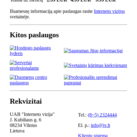
Išsamesnę informaciją apie paslaugas rasite
Interneto vizijos
svetainėje.
Kitos paslaugos
Rekvizitai
UAB "Interneto vizija"
Tel.:
(8~5) 2324444
J. Kubiliaus g. 6
08234 Vilnius
El. p.:
info@iv.lt
Lietuva
Klientų sistema