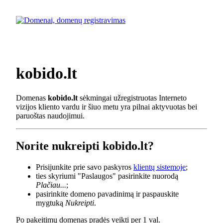
kobido.lt
Domenas
kobido.lt
sėkmingai užregistruotas Interneto
vizijos kliento vardu ir šiuo metu yra pilnai aktyvuotas bei
paruoštas naudojimui.
Norite nukreipti kobido.lt?
Prisijunkite prie savo paskyros
klientų sistemoje
;
ties skyriumi "Paslaugos" pasirinkite nuorodą
Plačiau...
;
pasirinkite domeno pavadinimą ir paspauskite
mygtuką
Nukreipti
.
Po pakeitimų domenas pradės veikti per 1 val.